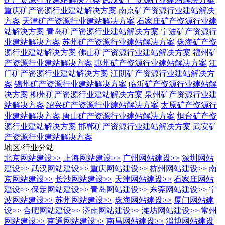
重庆矿产资源行业建站解决方案
南京矿产资源行业建站解决
方案
天津矿产资源行业建站解决方案
石家庄矿产资源行业建
站解决方案
青岛矿产资源行业建站解决方案
宁波矿产资源行
业建站解决方案
苏州矿产资源行业建站解决方案
珠海矿产资
源行业建站解决方案
佛山矿产资源行业建站解决方案
福州矿
产资源行业建站解决方案
惠州矿产资源行业建站解决方案
江
门矿产资源行业建站解决方案
江阴矿产资源行业建站解决方
案
锦州矿产资源行业建站解决方案
临沂矿产资源行业建站解
决方案
柳州矿产资源行业建站解决方案
泉州矿产资源行业建
站解决方案
绍兴矿产资源行业建站解决方案
太原矿产资源行
业建站解决方案
唐山矿产资源行业建站解决方案
烟台矿产资
源行业建站解决方案
邯郸矿产资源行业建站解决方案
武安矿
产资源行业建站解决方案
地区/行业分站
北京网站建设
>>
上海网站建设
>>
广州网站建设
>>
深圳网站
建设
>>
武汉网站建设
>>
重庆网站建设
>>
杭州网站建设
>>
南
京网站建设
>>
长沙网站建设
>>
天津网站建设
>>
石家庄网站
建设
>>
保定网站建设
>>
青岛网站建设
>>
东莞网站建设
>>
宁
波网站建设
>>
苏州网站建设
>>
珠海网站建设
>>
厦门网站建
设
>>
合肥网站建设
>>
济南网站建设
>>
潍坊网站建设
>>
常州
网站建设
>>
南通网站建设
>>
南昌网站建设
>>
淄博网站建设